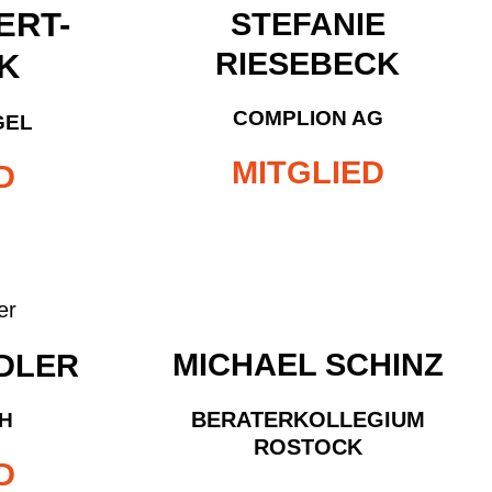
ERT-
STEFANIE
RIESEBECK
K
COMPLION AG
GEL
MITGLIED
D
MICHAEL SCHINZ
DLER
BERATERKOLLEGIUM
H
ROSTOCK
D