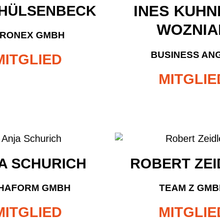
INES KUHN
 HÜLSENBECK
WOZNIA
IRONEX GMBH
BUSINESS AN
MITGLIED
MITGLIE
A SCHURICH
ROBERT ZEI
HAFORM GMBH
TEAM Z GMB
MITGLIED
MITGLIE